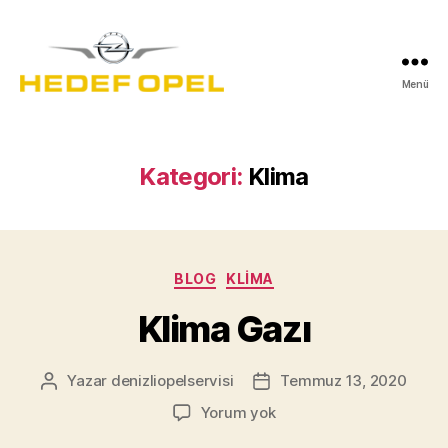
Menü
Hedef
Oto
Denizli
Kategori:
Klima
Kategoriler
BLOG
KLIMA
Klima Gazı
Yazar
denizliopelservisi
Temmuz 13, 2020
Yazının
Yazı
yazarı
tarihi
Klima
Yorum yok
Gazı