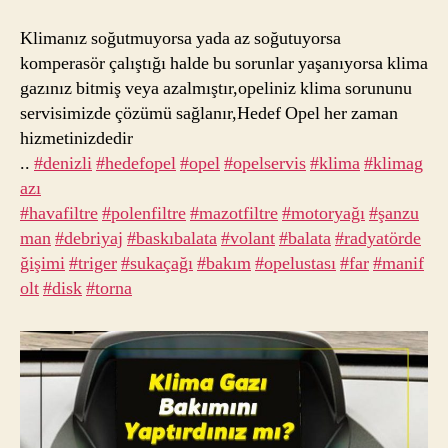
Klimanız soğutmuyorsa yada az soğutuyorsa
komperasör çalıştığı halde bu sorunlar yaşanıyorsa klima
gazınız bitmiş veya azalmıştır,opeliniz klima sorununu
servisimizde çözümü sağlanır,Hedef Opel her zaman
hizmetinizdedir
..
#denizli
#hedefopel
#opel
#opelservis
#klima
#klimag
azı
#havafiltre
#polenfiltre
#mazotfiltre
#motoryağı
#şanzu
man
#debriyaj
#baskıbalata
#volant
#balata
#radyatörde
ğişimi
#triger
#sukaçağı
#bakım
#opelustası
#far
#manif
olt
#disk
#torna