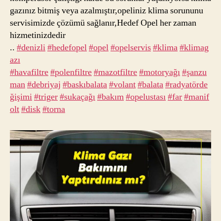
gazınız bitmiş veya azalmıştır,opeliniz klima sorununu
servisimizde çözümü sağlanır,Hedef Opel her zaman
hizmetinizdedir
..
#denizli
#hedefopel
#opel
#opelservis
#klima
#klimag
azı
#havafiltre
#polenfiltre
#mazotfiltre
#motoryağı
#şanzu
man
#debriyaj
#baskıbalata
#volant
#balata
#radyatörde
ğişimi
#triger
#sukaçağı
#bakım
#opelustası
#far
#manif
olt
#disk
#torna