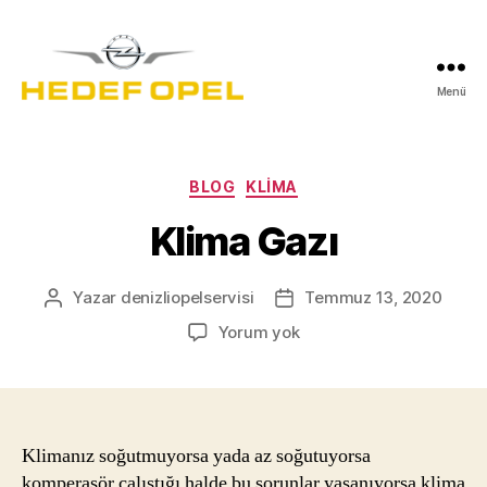
Menü
Hedef
Oto
Denizli
Kategoriler
BLOG
KLIMA
Klima Gazı
Yazar
denizliopelservisi
Temmuz 13, 2020
Yazının
Yazı
yazarı
tarihi
Klima
Yorum yok
Gazı
Klimanız soğutmuyorsa yada az soğutuyorsa
komperasör çalıştığı halde bu sorunlar yaşanıyorsa klima