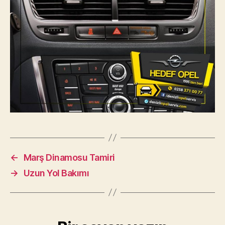
←
Marş Dinamosu Tamiri
→
Uzun Yol Bakımı